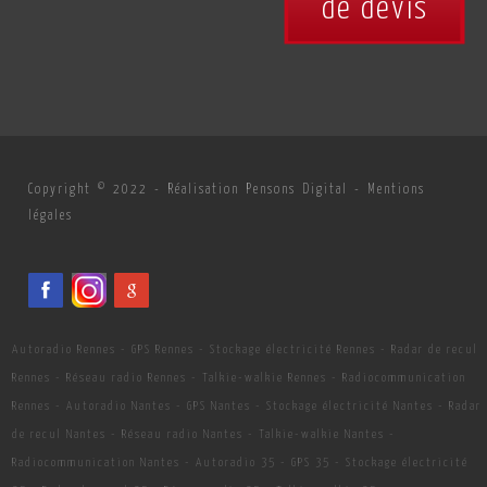
de devis
Copyright © 2022 -
Réalisation Pensons Digital
-
Mentions
légales
Autoradio Rennes
-
GPS Rennes
-
Stockage électricité Rennes
-
Radar de recul
Rennes
-
Réseau radio Rennes
-
Talkie-walkie Rennes
-
Radiocommunication
Rennes
-
Autoradio Nantes
-
GPS Nantes
-
Stockage électricité Nantes
-
Radar
de recul Nantes
-
Réseau radio Nantes
-
Talkie-walkie Nantes
-
Radiocommunication Nantes
-
Autoradio 35
-
GPS 35
-
Stockage électricité