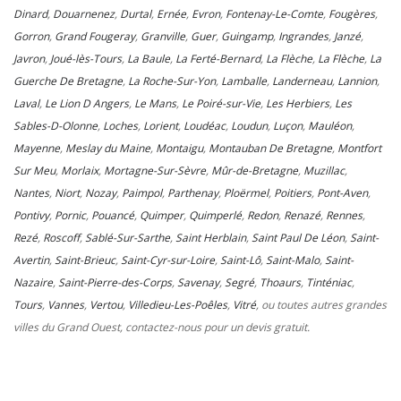
Dinard
,
Douarnenez
,
Durtal
,
Ernée
,
Evron
,
Fontenay-Le-Comte
,
Fougères
,
Gorron
,
Grand Fougeray
,
Granville
,
Guer
,
Guingamp
,
Ingrandes
,
Janzé
,
Javron
,
Joué-lès-Tours
,
La Baule
,
La Ferté-Bernard
,
La Flèche
,
La Flèche
,
La
Guerche De Bretagne
,
La Roche-Sur-Yon
,
Lamballe
,
Landerneau
,
Lannion
,
Laval
,
Le Lion D Angers
,
Le Mans
,
Le Poiré-sur-Vie
,
Les Herbiers
,
Les
Sables-D-Olonne
,
Loches
,
Lorient
,
Loudéac
,
Loudun
,
Luçon
,
Mauléon
,
Mayenne
,
Meslay du Maine
,
Montaigu
,
Montauban De Bretagne
,
Montfort
Sur Meu
,
Morlaix
,
Mortagne-Sur-Sèvre
,
Mûr-de-Bretagne
,
Muzillac
,
Nantes
,
Niort
,
Nozay
,
Paimpol
,
Parthenay
,
Ploërmel
,
Poitiers
,
Pont-Aven
,
Pontivy
,
Pornic
,
Pouancé
,
Quimper
,
Quimperlé
,
Redon
,
Renazé
,
Rennes
,
Rezé
,
Roscoff
,
Sablé-Sur-Sarthe
,
Saint Herblain
,
Saint Paul De Léon
,
Saint-
Avertin
,
Saint-Brieuc
,
Saint-Cyr-sur-Loire
,
Saint-Lô
,
Saint-Malo
,
Saint-
Nazaire
,
Saint-Pierre-des-Corps
,
Savenay
,
Segré
,
Thoaurs
,
Tinténiac
,
Tours
,
Vannes
,
Vertou
,
Villedieu-Les-Poêles
,
Vitré
, ou toutes autres grandes
villes du Grand Ouest, contactez-nous pour un devis gratuit.