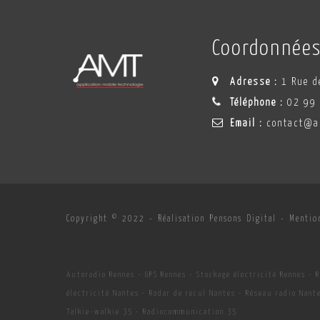
Coordonnée
Adresse :
1 Rue de
Téléphone :
02 99
Email :
contact@a
Copyright © 2022 -
Réalisation Pensons Digital
-
Mentio
Autoradio Rennes
-
GPS Rennes
-
Stockage électricité Rennes
-
R
électricité Nantes
-
Radar de recul Nantes
-
Réseau radio Nant
Talkie-walkie 35
-
Radiocommunication 35