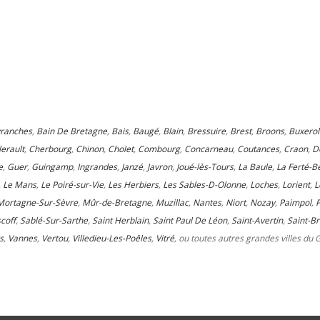
ranches
,
Bain De Bretagne
,
Bais
,
Baugé
,
Blain
,
Bressuire
,
Brest
,
Broons
,
Buxerol
lerault
,
Cherbourg
,
Chinon
,
Cholet
,
Combourg
,
Concarneau
,
Coutances
,
Craon
,
D
e
,
Guer
,
Guingamp
,
Ingrandes
,
Janzé
,
Javron
,
Joué-lès-Tours
,
La Baule
,
La Ferté-B
,
Le Mans
,
Le Poiré-sur-Vie
,
Les Herbiers
,
Les Sables-D-Olonne
,
Loches
,
Lorient
,
L
Mortagne-Sur-Sèvre
,
Mûr-de-Bretagne
,
Muzillac
,
Nantes
,
Niort
,
Nozay
,
Paimpol
,
coff
,
Sablé-Sur-Sarthe
,
Saint Herblain
,
Saint Paul De Léon
,
Saint-Avertin
,
Saint-Br
s
,
Vannes
,
Vertou
,
Villedieu-Les-Poêles
,
Vitré
, ou toutes autres grandes villes du