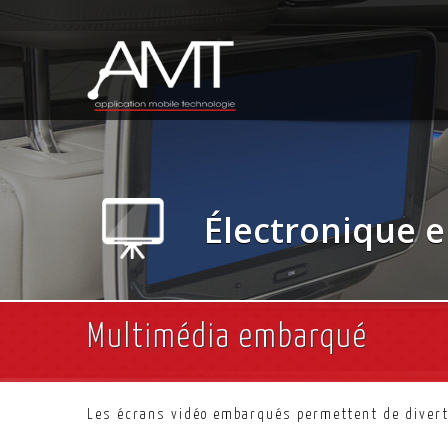
Électronique
Multimédia embarqué
Les écrans vidéo embarqués permettent de diverti