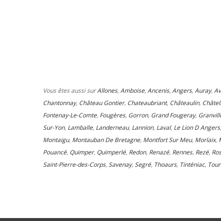
Vous êtes aussi sur
Allones
,
Amboise
,
Ancenis
,
Angers
,
Auray
,
Av
Chantonnay
,
Château Gontier
,
Chateaubriant
,
Châteaulin
,
Châtel
Fontenay-Le-Comte
,
Fougères
,
Gorron
,
Grand Fougeray
,
Granvill
Sur-Yon
,
Lamballe
,
Landerneau
,
Lannion
,
Laval
,
Le Lion D Angers
Montaigu
,
Montauban De Bretagne
,
Montfort Sur Meu
,
Morlaix
,
Pouancé
,
Quimper
,
Quimperlé
,
Redon
,
Renazé
,
Rennes
,
Rezé
,
Ros
Saint-Pierre-des-Corps
,
Savenay
,
Segré
,
Thoaurs
,
Tinténiac
,
Tour