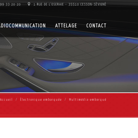
99 33 20 20
1 RUE DE L'OSERAIE - 35510 CESSON-SÉVIGNÉ
ADIOCOMMUNICATION
ATTELAGE
CONTACT
Accueil
Électronique embarquée
Multimédia embarqué