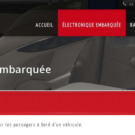
02 
ACCUEIL
ÉLECTRONIQUE EMBARQUÉE
R
 embarquée
r les passagers à bord d’un véhicule.