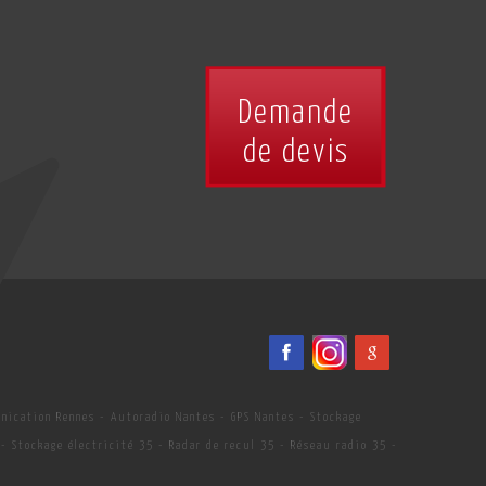
Demande
de devis
nication Rennes
-
Autoradio Nantes
-
GPS Nantes
-
Stockage
-
Stockage électricité 35
-
Radar de recul 35
-
Réseau radio 35
-