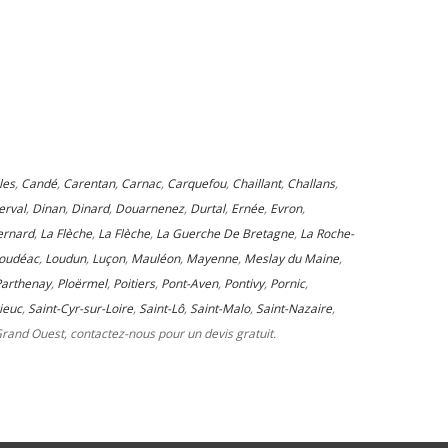
les
,
Candé
,
Carentan
,
Carnac
,
Carquefou
,
Chaillant
,
Challans
,
erval
,
Dinan
,
Dinard
,
Douarnenez
,
Durtal
,
Ernée
,
Evron
,
ernard
,
La Flèche
,
La Flèche
,
La Guerche De Bretagne
,
La Roche-
oudéac
,
Loudun
,
Luçon
,
Mauléon
,
Mayenne
,
Meslay du Maine
,
Parthenay
,
Ploërmel
,
Poitiers
,
Pont-Aven
,
Pontivy
,
Pornic
,
ieuc
,
Saint-Cyr-sur-Loire
,
Saint-Lô
,
Saint-Malo
,
Saint-Nazaire
,
 Grand Ouest, contactez-nous pour un devis gratuit.