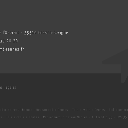
s
 l'Oseraie - 35510 Cesson-Sévigné
 33 20 20
mt-rennes.fr
ns légales
adar de recul Rennes
-
Réseau radio Rennes
-
Talkie-walkie Rennes
-
Radiocommu
es
-
Talkie-walkie Nantes
-
Radiocommunication Nantes
-
Autoradio 35
-
GPS 35